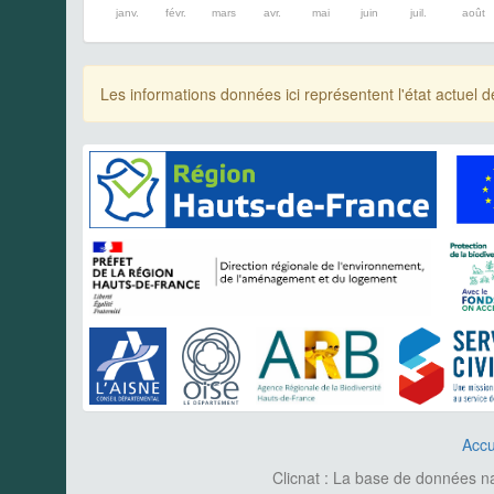
janv.
févr.
mars
avr.
mai
juin
juil.
août
Les informations données ici représentent l'état actue
Accu
Clicnat : La base de données nat