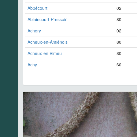
Abbécourt
02
Ablaincourt-Pressoir
80
Achery
02
Acheux-en-Amiénois
80
Acheux-en-Vimeu
80
Achy
60