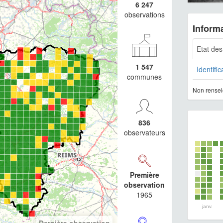
6 247
observations
Informa
Etat de
1 547
Identific
communes
Non rensei
836
observateurs
Première
observation
1965
janv.
Dernière observation