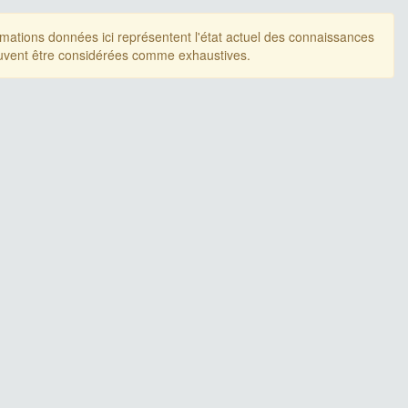
rmations données ici représentent l'état actuel des connaissances
uvent être considérées comme exhaustives.