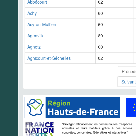
Abbécourt
02
Achy
60
Acy-en-Multien
60
Agenville
80
Agnetz
60
Agnicourt-et-Séchelles
02
Précéd
Suivant