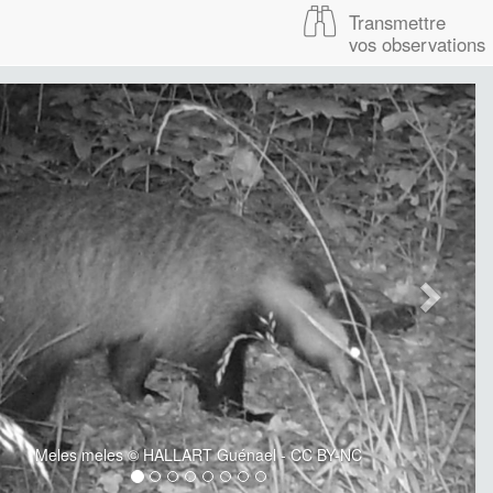
Transmettre
vos observations
Meles meles © HALLART Guénael - CC BY-NC