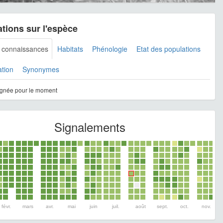
tions sur l'espèce
s connaissances
Habitats
Phénologie
Etat des populations
ation
Synonymes
gnée pour le moment
Signalements
févr.
mars
avr.
mai
juin
juil.
août
sept.
oct.
nov.