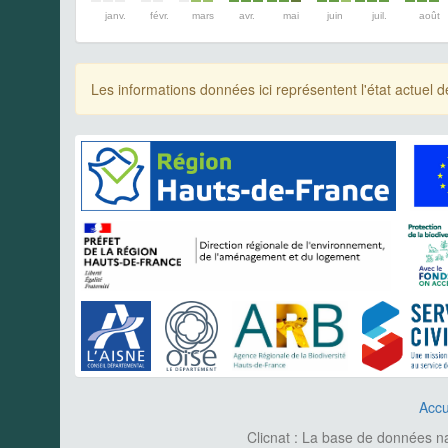
janv.
févr.
mars
avr.
mai
juin
juil.
août
Les informations données ici représentent l'état actue
Accu
Clicnat : La base de données nat