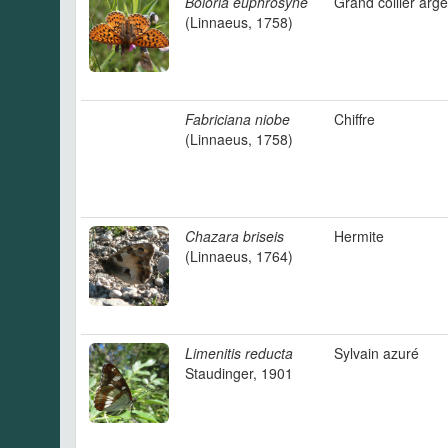
Boloria euphrosyne
Grand collier arg
(Linnaeus, 1758)
Fabriciana niobe
Chiffre
(Linnaeus, 1758)
Chazara briseis
Hermite
(Linnaeus, 1764)
Limenitis reducta
Sylvain azuré
Staudinger, 1901