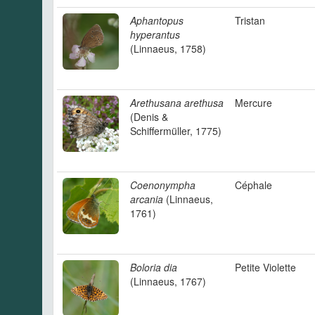
Aphantopus
Tristan
hyperantus
(Linnaeus, 1758)
Arethusana arethusa
Mercure
(Denis &
Schiffermüller, 1775)
Coenonympha
Céphale
arcania
(Linnaeus,
1761)
Boloria dia
Petite Violette
(Linnaeus, 1767)