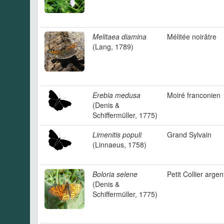
Melitaea diamina
Mélitée noirâtre
(Lang, 1789)
Erebia medusa
Moiré franconien
(Denis &
Schiffermüller, 1775)
Limenitis populi
Grand Sylvain
(Linnaeus, 1758)
Boloria selene
Petit Collier argen
(Denis &
Schiffermüller, 1775)