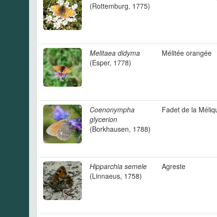
(Rottemburg, 1775)
Melitaea didyma
Mélitée orangée
(Esper, 1778)
Coenonympha
Fadet de la Méliq
glycerion
(Borkhausen, 1788)
Hipparchia semele
Agreste
(Linnaeus, 1758)