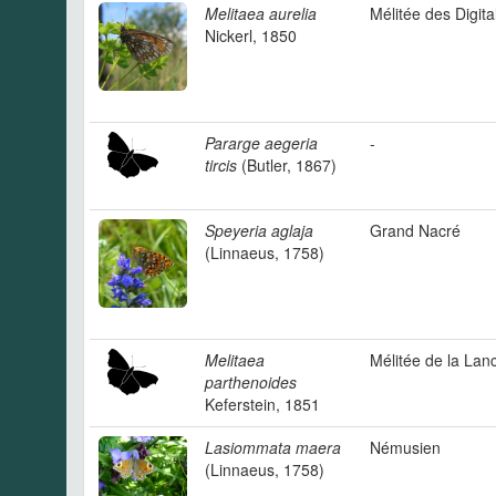
Melitaea aurelia
Mélitée des Digita
Nickerl, 1850
Pararge aegeria
-
tircis
(Butler, 1867)
Speyeria aglaja
Grand Nacré
(Linnaeus, 1758)
Melitaea
Mélitée de la Lan
parthenoides
Keferstein, 1851
Lasiommata maera
Némusien
(Linnaeus, 1758)