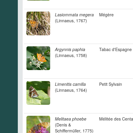
Lasiommata megera
Mégère
(Linnaeus, 1767)
Argynnis paphia
Tabac d'Espagne
(Linnaeus, 1758)
Limenitis camilla
Petit Sylvain
(Linnaeus, 1764)
Melitaea phoebe
Mélitée des Cent
(Denis &
Schiffermüller, 1775)