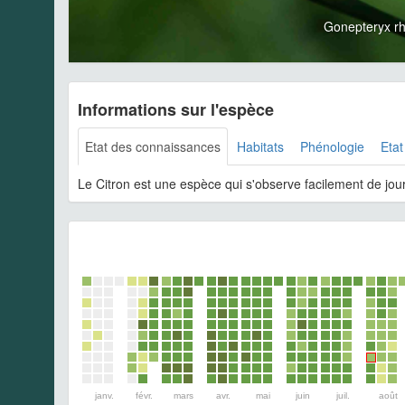
Gonepteryx r
Informations sur l'espèce
Etat des connaissances
Habitats
Phénologie
Etat
Le Citron est une espèce qui s'observe facilement de jour
janv.
févr.
mars
avr.
mai
juin
juil.
août