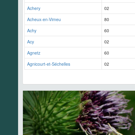
Achery
02
Acheux-en-Vimeu
80
Achy
60
Acy
02
Agnetz
60
Agnicourt-et-Séchelles
02