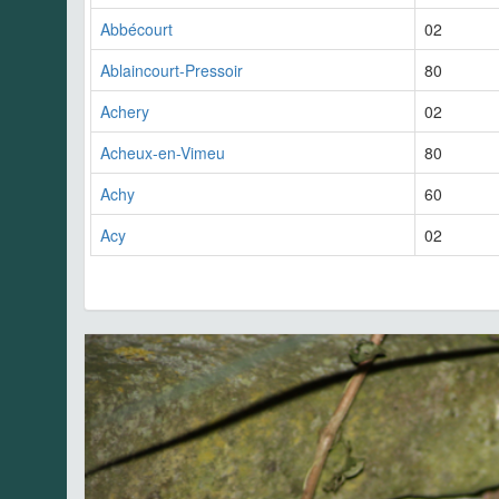
Abbécourt
02
Ablaincourt-Pressoir
80
Achery
02
Acheux-en-Vimeu
80
Achy
60
Acy
02