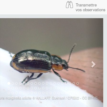
Transmettre
vos observations
uris marginella adulte © HALLART Guénael / CPIE02 - CC BY-NC