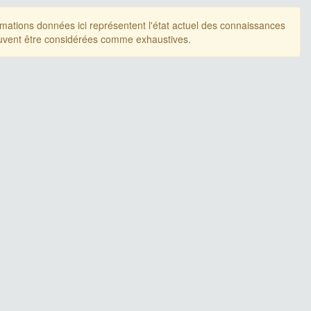
rmations données ici représentent l'état actuel des connaissances
uvent être considérées comme exhaustives.