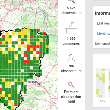
5 425
Informa
observations
Etat de
Identific
1 099
communes
Non rensei
706
observateurs
Première
observation
1965
janv.