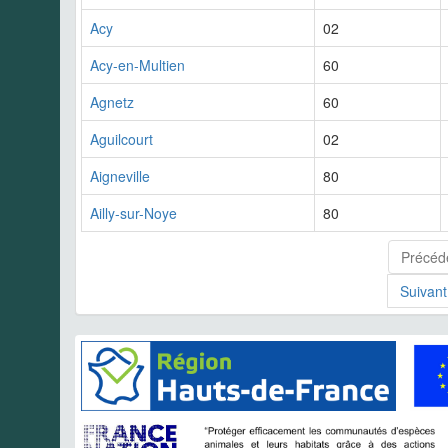
Acy
02
Acy-en-Multien
60
Agnetz
60
Aguilcourt
02
Aigneville
80
Ailly-sur-Noye
80
Précéd
Suivant