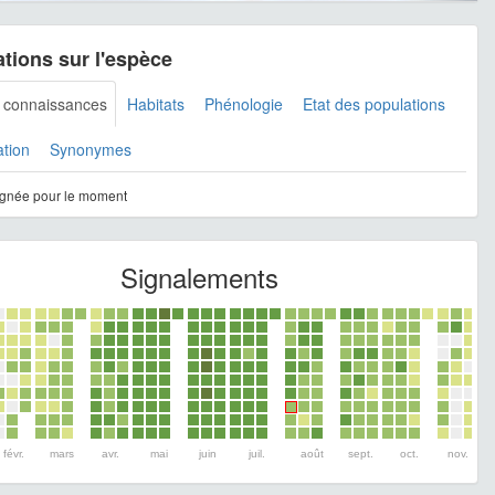
tions sur l'espèce
s connaissances
Habitats
Phénologie
Etat des populations
ation
Synonymes
gnée pour le moment
Signalements
févr.
mars
avr.
mai
juin
juil.
août
sept.
oct.
nov.