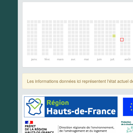
janv.
févr.
mars
avr.
mai
juin
juil.
août
Les informations données ici représentent l'état actue