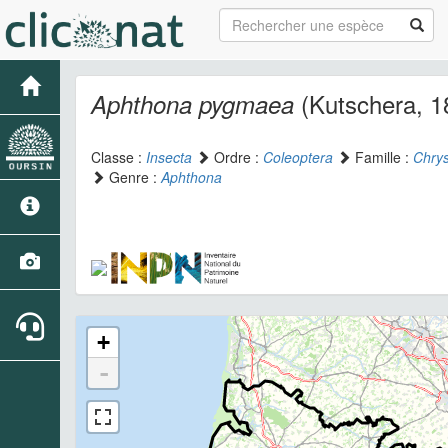
(Kutschera, 1
Aphthona pygmaea
Classe :
Insecta
Ordre :
Coleoptera
Famille :
Chry
Genre :
Aphthona
+
-