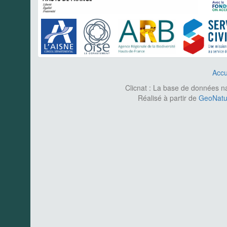
Accu
Clicnat : La base de données nat
Réalisé à partir de
GeoNatur