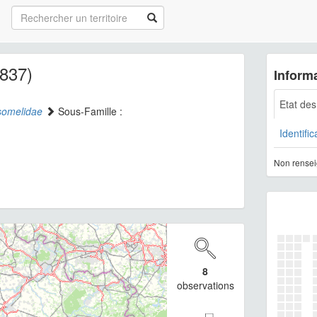
1837)
Informa
Etat de
somelidae
Sous-Famille :
Identific
Non rensei
8
observations