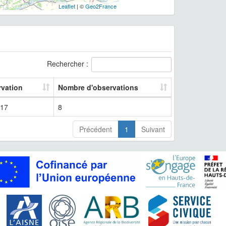
Leaflet
| ©
Geo2France
Rechercher :
rvation
Nombre d'observations
17
8
Précédent
1
Suivant