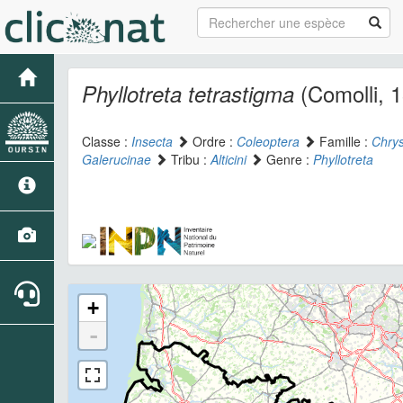
(Comolli, 
Phyllotreta tetrastigma
Classe :
Insecta
Ordre :
Coleoptera
Famille :
Chry
Galerucinae
Tribu :
Alticini
Genre :
Phyllotreta
+
-