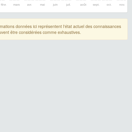
févr.
mars
avr.
mai
juin
juil.
août
sept.
oct.
nov.
rmations données ici représentent l'état actuel des connaissances
uvent être considérées comme exhaustives.