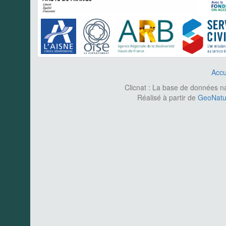
Accu
Clicnat : La base de données nat
Réalisé à partir de
GeoNatur