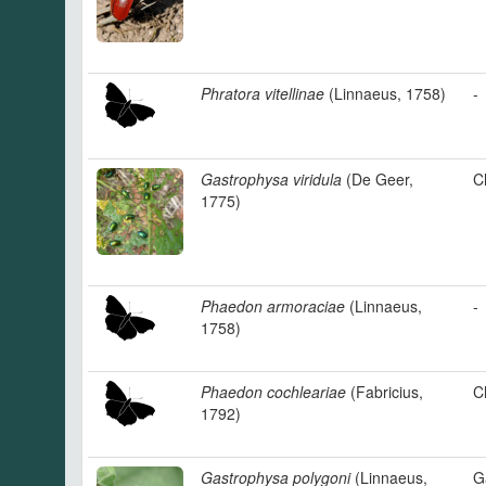
Phratora vitellinae
(Linnaeus, 1758)
-
Gastrophysa viridula
(De Geer,
C
1775)
Phaedon armoraciae
(Linnaeus,
-
1758)
Phaedon cochleariae
(Fabricius,
C
1792)
Gastrophysa polygoni
(Linnaeus,
G