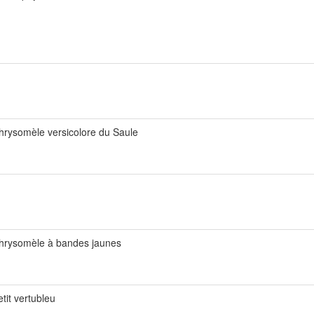
hrysomèle versicolore du Saule
hrysomèle à bandes jaunes
etit vertubleu