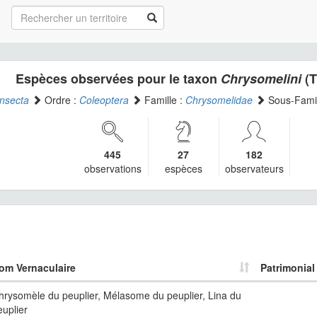
Espèces observées pour le taxon
Chrysomelini
(T
Insecta
Ordre :
Coleoptera
Famille :
Chrysomelidae
Sous-Famil
445
27
182
observations
espèces
observateurs
om Vernaculaire
Patrimonial
hrysomèle du peuplier, Mélasome du peuplier, Lina du
euplier