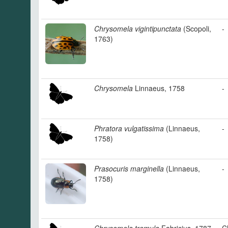
Chrysomela vigintipunctata
(Scopoli,
-
1763)
Chrysomela
Linnaeus, 1758
-
Phratora vulgatissima
(Linnaeus,
-
1758)
Prasocuris marginella
(Linnaeus,
-
1758)