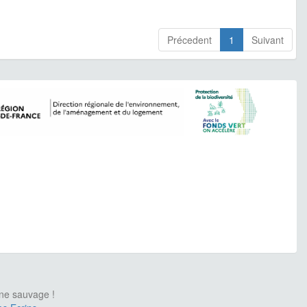
Précedent
1
Suivant
une sauvage !