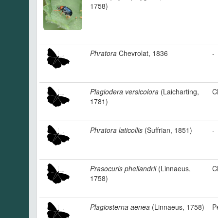
1758)
Phratora
Chevrolat, 1836
-
Plagiodera versicolora
(Laicharting,
C
1781)
Phratora laticollis
(Suffrian, 1851)
-
Prasocuris phellandrii
(Linnaeus,
C
1758)
Plagiosterna aenea
(Linnaeus, 1758)
P