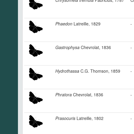
Chrysomela tremula
Fabricius, 1787
C
Phaedon
Latreille, 1829
-
Gastrophysa
Chevrolat, 1836
-
Hydrothassa
C.G. Thomson, 1859
-
Phratora
Chevrolat, 1836
-
Prasocuris
Latreille, 1802
-