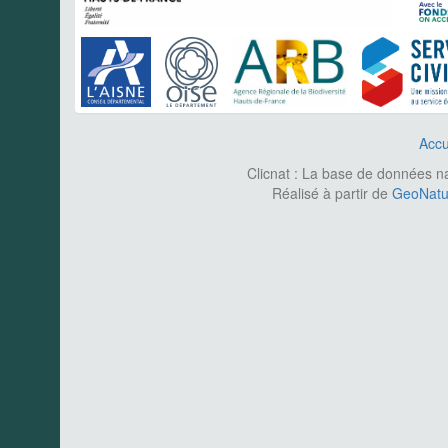
Accu
Clicnat : La base de données nat
Réalisé à partir de
GeoNatur