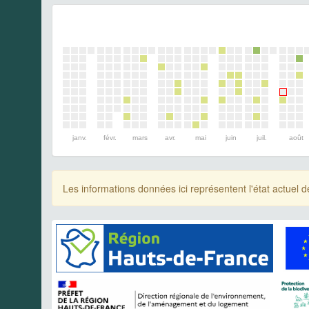
janv.
févr.
mars
avr.
mai
juin
juil.
août
Les informations données ici représentent l'état actue