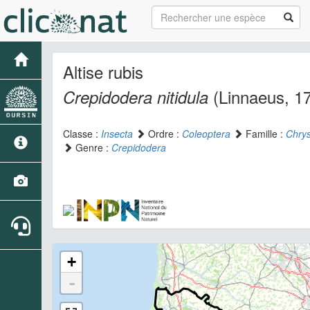
Altise rubis
(Linnaeus, 1
Crepidodera nitidula
Classe :
Insecta
Ordre :
Coleoptera
Famille :
Chry
Genre :
Crepidodera
+
-