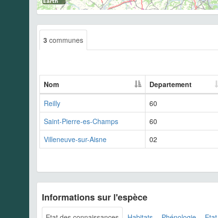
3
communes
Nom
Departement
Reilly
60
Saint-Pierre-es-Champs
60
Villeneuve-sur-Aisne
02
Informations sur l'espèce
Etat des connaissances
Habitats
Phénologie
Etat