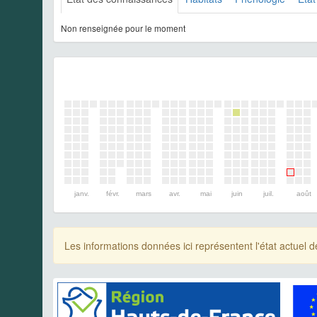
Non renseignée pour le moment
janv.
févr.
mars
avr.
mai
juin
juil.
août
Les informations données ici représentent l'état actue