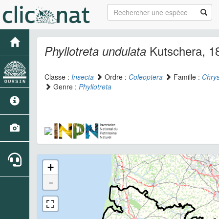
Kutschera, 1
Phyllotreta undulata
Classe :
Insecta
Ordre :
Coleoptera
Famille :
Chry
Genre :
Phyllotreta
+
-