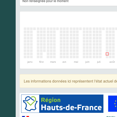
Non renseignée pour le moment
janv.
févr.
mars
avr.
mai
juin
juil.
août
Les informations données ici représentent l'état actue