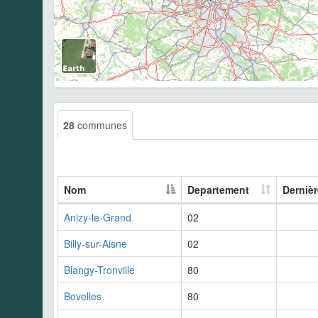
28
communes
Nom
Departement
Derniè
Anizy-le-Grand
02
Billy-sur-Aisne
02
Blangy-Tronville
80
Bovelles
80