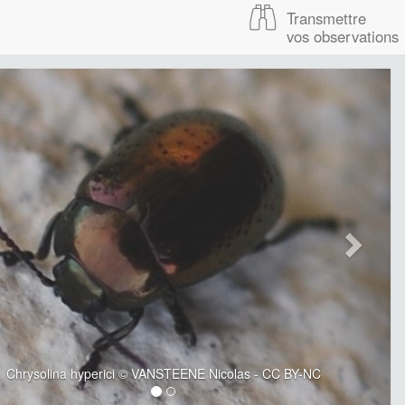
Transmettre
vos observations
Chrysolina hyperici © VANSTEENE Nicolas - CC BY-NC