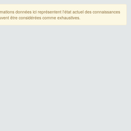
rmations données ici représentent l'état actuel des connaissances
uvent être considérées comme exhaustives.