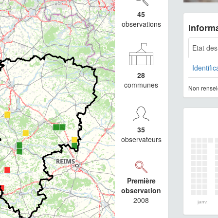
45
observations
Informa
Etat de
Identific
28
communes
Non rensei
35
observateurs
Première
observation
2008
janv.