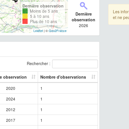
Dernière observation
Moins de 5 ans
Les info
Dernière
5 à 10 ans
et ne pe
observation
Plus de 10 ans
2026
Leaflet
| ©
Geo2France
Rechercher :
re observation
Nombre d'observations
2020
1
2024
1
2012
1
2017
1