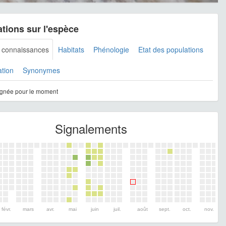
tions sur l'espèce
s connaissances
Habitats
Phénologie
Etat des populations
ation
Synonymes
gnée pour le moment
Signalements
févr.
mars
avr.
mai
juin
juil.
août
sept.
oct.
nov.