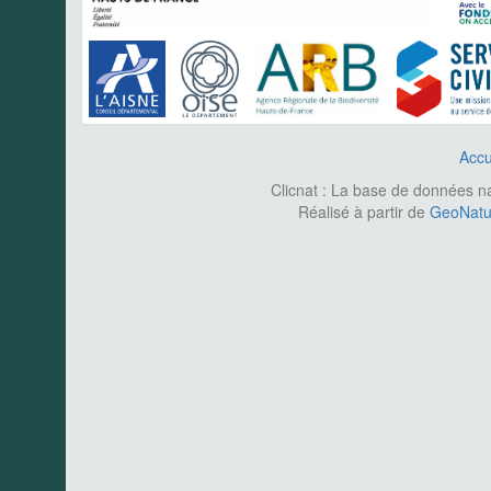
Accu
Clicnat : La base de données nat
Réalisé à partir de
GeoNatur