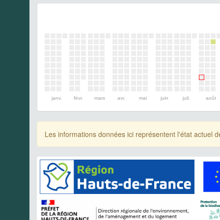
janv.
févr.
mars
avr.
mai
juin
juil.
août
Les informations données ici représentent l'état actue