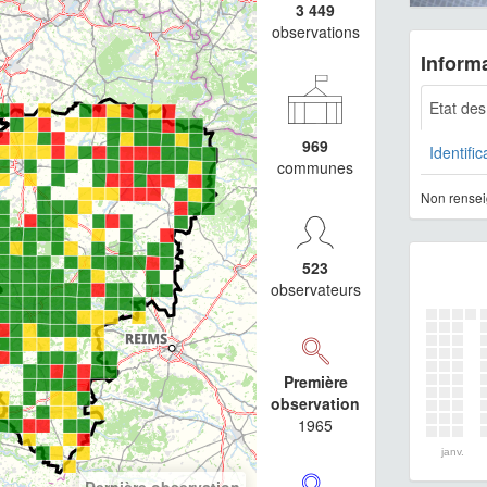
3 449
observations
Informa
Etat de
969
Identific
communes
Non rensei
523
observateurs
Première
observation
1965
janv.
Dernière observation