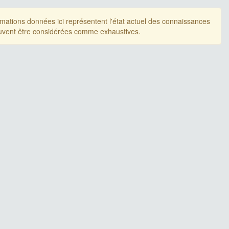
rmations données ici représentent l'état actuel des connaissances
uvent être considérées comme exhaustives.