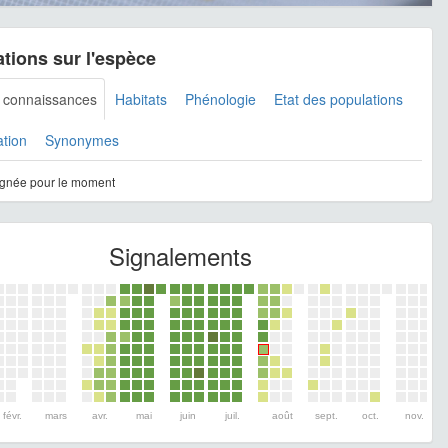
tions sur l'espèce
s connaissances
Habitats
Phénologie
Etat des populations
ation
Synonymes
gnée pour le moment
Signalements
févr.
mars
avr.
mai
juin
juil.
août
sept.
oct.
nov.