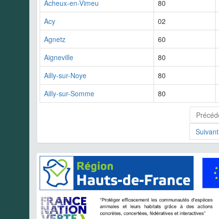
Acheux-en-Vimeu
80
Acy
02
Agnetz
60
Aigneville
80
Ailly-sur-Noye
80
Ailly-sur-Somme
80
Précéd
Suivant