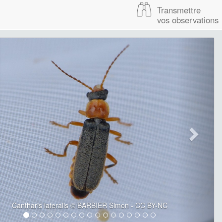
Transmettre
vos observations
Cantharis lateralis © BARBIER Simon - CC BY-NC