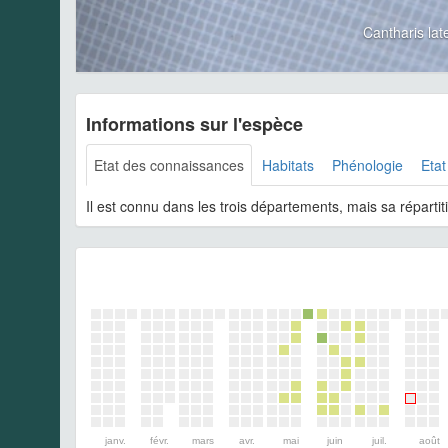
Cantharis la
Informations sur l'espèce
Etat des connaissances
Habitats
Phénologie
Etat
Il est connu dans les trois départements, mais sa répart
janv.
févr.
mars
avr.
mai
juin
juil.
août