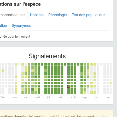
tions sur l'espèce
s connaissances
Habitats
Phénologie
Etat des populations
ation
Synonymes
gnée pour le moment
Signalements
févr.
mars
avr.
mai
juin
juil.
août
sept.
oct.
nov.
rmations données ici représentent l'état actuel des connaissances