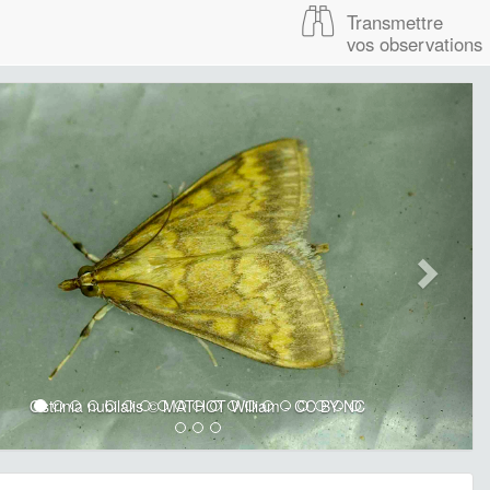
Transmettre
vos observations
Ostrinia nubilalis © MATHOT William - CC BY-NC