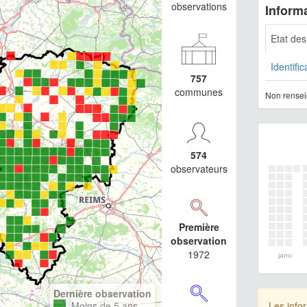
observations
Informa
Etat de
Identific
757
communes
Non rensei
574
observateurs
Première
observation
1972
janv.
Dernière observation
Moins de 5 ans
Les info