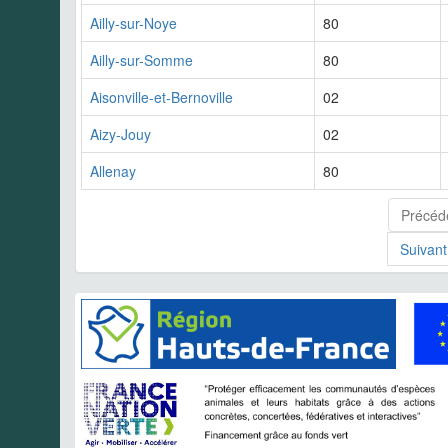
Ailly-sur-Noye
80
Ailly-sur-Somme
80
Aisonville-et-Bernoville
02
Aizy-Jouy
02
Allenay
80
Précéd
Suivant