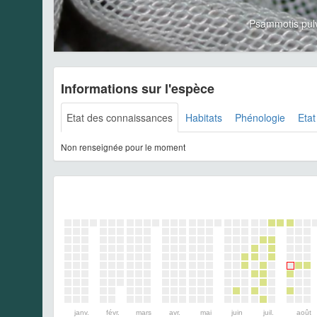
Psammotis pul
Informations sur l'espèce
Etat des connaissances
Habitats
Phénologie
Etat
Non renseignée pour le moment
janv.
févr.
mars
avr.
mai
juin
juil.
août