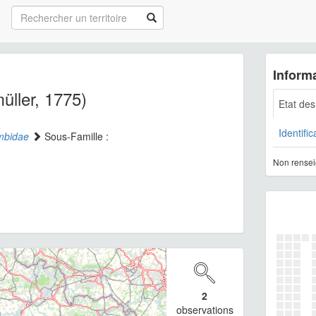
Informa
üller, 1775)
Etat de
Identific
mbidae
Sous-Famille :
Non rensei
2
observations