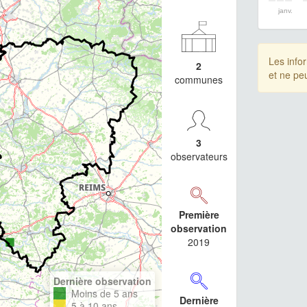
janv.
Les info
2
et ne pe
communes
3
observateurs
Première
observation
2019
Dernière observation
Moins de 5 ans
Dernière
5 à 10 ans