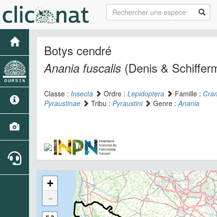
Botys cendré
(Denis & Schifferm
Anania fuscalis
Classe :
Insecta
Ordre :
Lepidoptera
Famille :
Cra
Pyraustinae
Tribu :
Pyraustini
Genre :
Anania
+
-