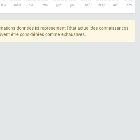
févr.
mars
avr.
mai
juin
juil.
août
sept.
oct.
nov.
rmations données ici représentent l'état actuel des connaissances
uvent être considérées comme exhaustives.