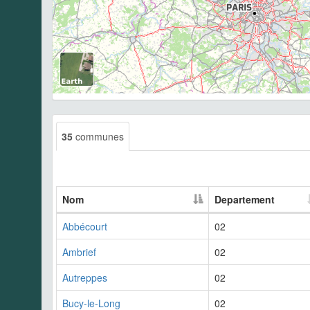
35
communes
Nom
Departement
Abbécourt
02
Ambrief
02
Autreppes
02
Bucy-le-Long
02