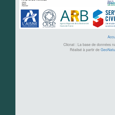
Accu
Clicnat : La base de données nat
Réalisé à partir de
GeoNatur