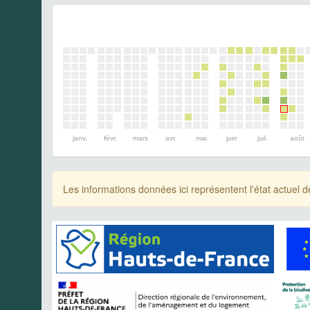
janv.
févr.
mars
avr.
mai
juin
juil.
août
Les informations données ici représentent l'état actue