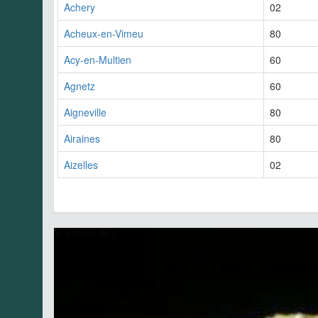
Achery
02
Acheux-en-Vimeu
80
Acy-en-Multien
60
Agnetz
60
Aigneville
80
Airaines
80
Aizelles
02