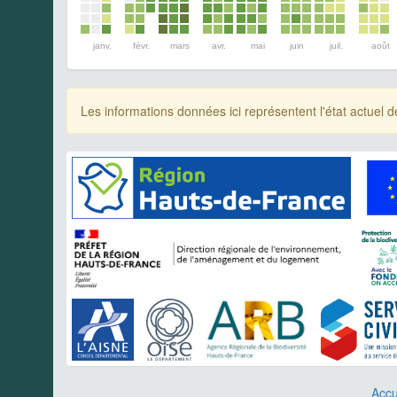
janv.
févr.
mars
avr.
mai
juin
juil.
août
Les informations données ici représentent l'état actue
Accu