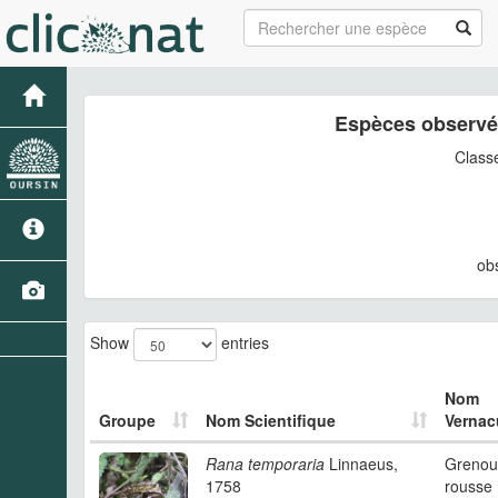
Espèces observé
Class
ob
Show
entries
Nom
Groupe
Nom Scientifique
Vernac
Rana temporaria
Linnaeus,
Grenoui
1758
rousse