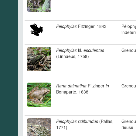
Pelophylax
Fitzinger, 1843
Péloph
indéter
Pelophylax
kl.
esculentus
Grenoui
(Linnaeus, 1758)
Rana dalmatina
Fitzinger
in
Grenoui
Bonaparte, 1838
Pelophylax ridibundus
(Pallas,
Grenoui
1771)
rieuse