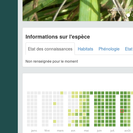
Callimorph
Informations sur l'espèce
Etat des connaissances
Habitats
Phénologie
Etat
Non renseignée pour le moment
janv.
févr.
mars
avr.
mai
juin
juil.
août