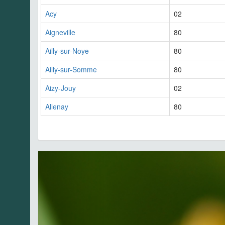
Acy
02
Aigneville
80
Ailly-sur-Noye
80
Ailly-sur-Somme
80
Aizy-Jouy
02
Allenay
80