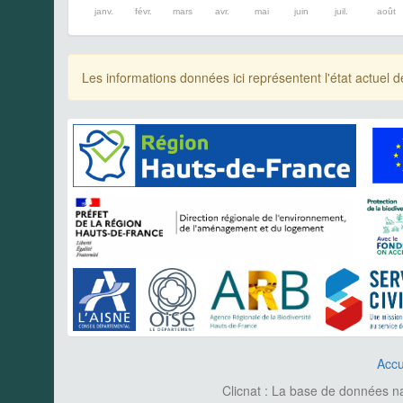
janv.
févr.
mars
avr.
mai
juin
juil.
août
Les informations données ici représentent l'état actue
Accu
Clicnat : La base de données nat