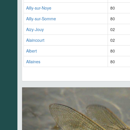
Ailly-sur-Noye
80
Ailly-sur-Somme
80
Aizy-Jouy
02
Alaincourt
02
Albert
80
Allaines
80