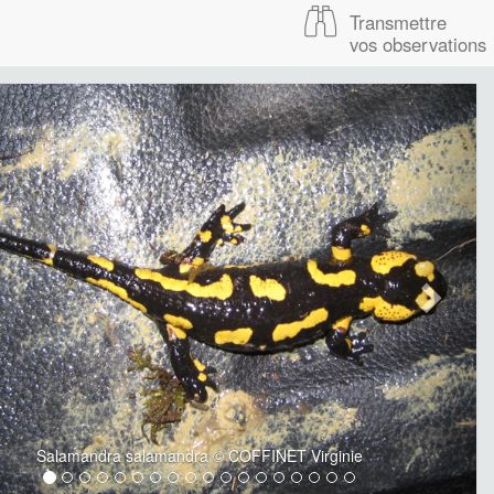
Transmettre
vos observations
Salamandra salamandra © COFFINET Virginie