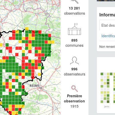
13 281
observations
Informa
Etat de
Identific
895
communes
Non rensei
996
observateurs
Première
observation
1915
janv.