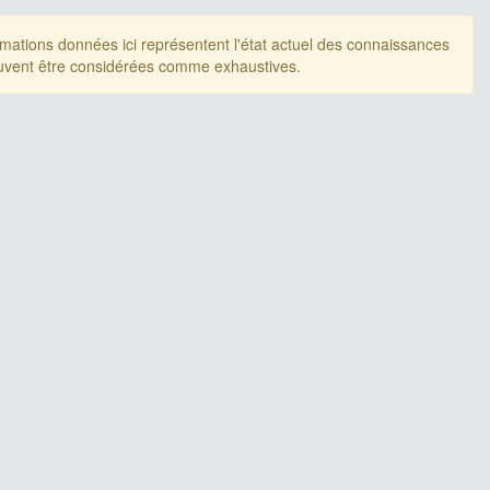
rmations données ici représentent l'état actuel des connaissances
uvent être considérées comme exhaustives.