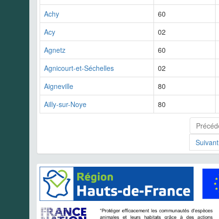
Achy
60
Acy
02
Agnetz
60
Agnicourt-et-Séchelles
02
Aigneville
80
Ailly-sur-Noye
80
Précéd
Suivant