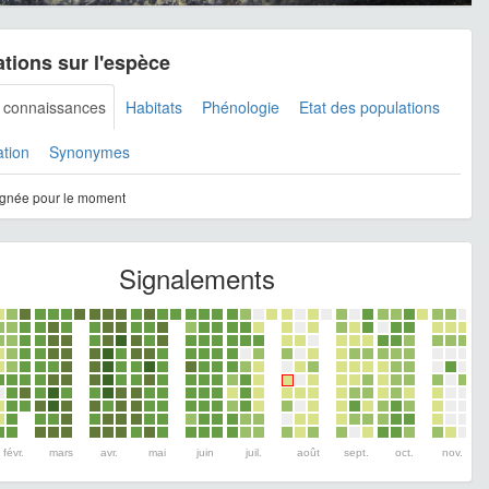
tions sur l'espèce
s connaissances
Habitats
Phénologie
Etat des populations
ation
Synonymes
gnée pour le moment
Signalements
févr.
mars
avr.
mai
juin
juil.
août
sept.
oct.
nov.