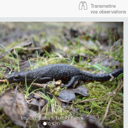
Transmettre
vos observations
Triturus cristatus © THIERY Patrick