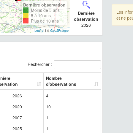
Dernière observation
Moins de 5 ans
Les info
Dernière
5 à 10 ans
et ne pe
observation
Plus de 10 ans
2026
Leaflet
| ©
Geo2France
Rechercher :
nière
Nombre
servation
d'observations
2026
4
2020
10
2007
1
2025
1