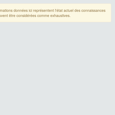
rmations données ici représentent l'état actuel des connaissances
uvent être considérées comme exhaustives.