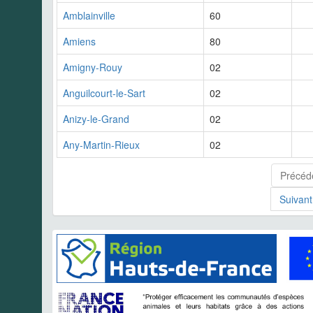
Amblainville
60
Amiens
80
Amigny-Rouy
02
Anguilcourt-le-Sart
02
Anizy-le-Grand
02
Any-Martin-Rieux
02
Précéd
Suivant