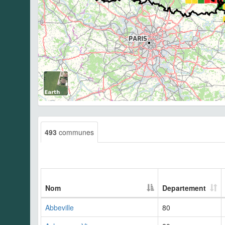
493
communes
Nom
Departement
Abbeville
80