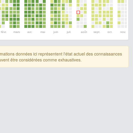
févr.
mars
avr.
mai
juin
juil.
août
sept.
oct.
nov.
rmations données ici représentent l'état actuel des connaissances
uvent être considérées comme exhaustives.