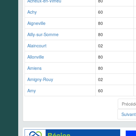
Acheux-en-Vimeu
80
Achy
60
Aigneville
80
Ailly-sur-Somme
80
Alaincourt
02
Allonville
80
Amiens
80
Amigny-Rouy
02
Amy
60
Précéd
Suivant