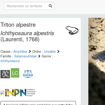
Triton alpestre
Ichthyosaura alpestris
(Laurenti, 1768)
Classe :
Amphibia
Ordre :
Urodela
Famille :
Salamandridae
Genre :
Ichthyosaura
LC
1
taxon(s) inférieur(s) agrégé(s) sur cette fiche