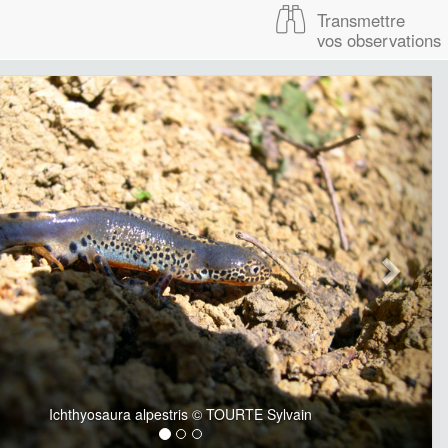
Transmettre
vos observations
Ichthyosaura alpestris © TOURTE Sylvain