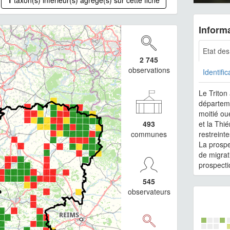
Informa
Etat de
2 745
observations
Identific
Le Triton
départeme
moitié ou
493
et la Thi
communes
restreinte
La prospe
de migrat
prospecti
545
observateurs