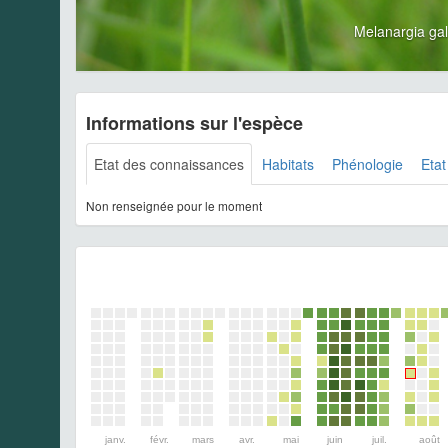
Melanargia ga
Informations sur l'espèce
Etat des connaissances
Habitats
Phénologie
Etat
Non renseignée pour le moment
janv.
févr.
mars
avr.
mai
juin
juil.
août