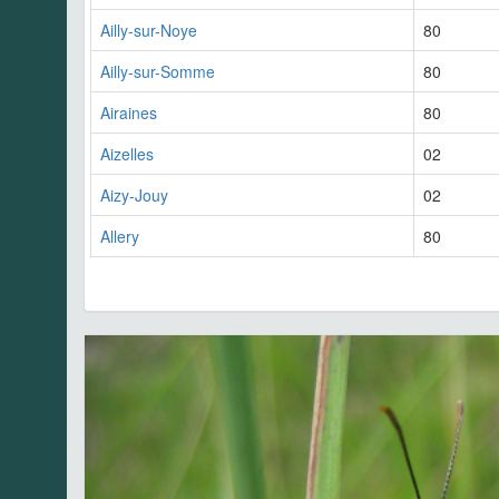
Ailly-sur-Noye
80
Ailly-sur-Somme
80
Airaines
80
Aizelles
02
Aizy-Jouy
02
Allery
80