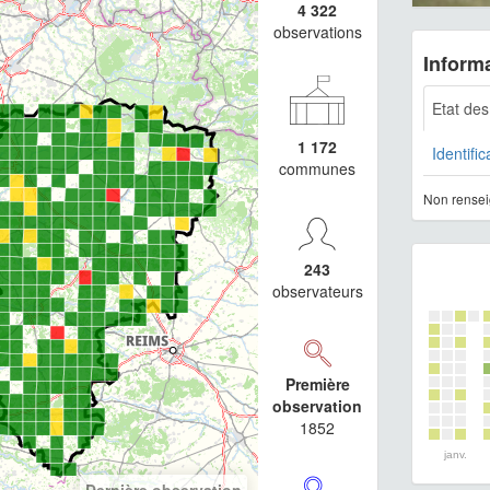
4 322
observations
Informa
Etat de
1 172
Identific
communes
Non rensei
243
observateurs
Première
observation
1852
janv.
Dernière observation