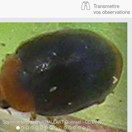
Transmettre
vos observations
Scymnus ferrugatus © HALLART Guénael - CC BY-NC