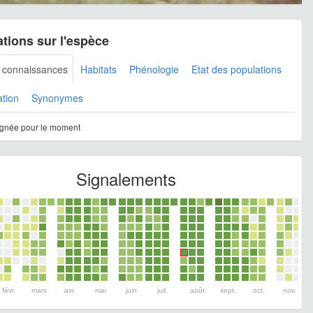
tions sur l'espèce
s connaissances
Habitats
Phénologie
Etat des populations
ation
Synonymes
gnée pour le moment
Signalements
févr.
mars
avr.
mai
juin
juil.
août
sept.
oct.
nov.