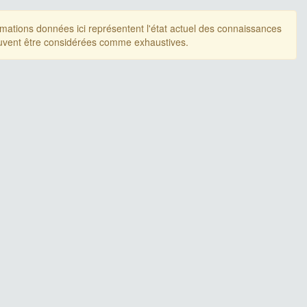
rmations données ici représentent l'état actuel des connaissances
uvent être considérées comme exhaustives.