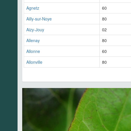
Agnetz
60
Ailly-sur-Noye
80
Aizy-Jouy
02
Allenay
80
Allonne
60
Allonville
80