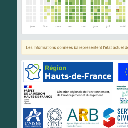
janv.
févr.
mars
avr.
mai
juin
juil.
août
Les informations données ici représentent l'état actue