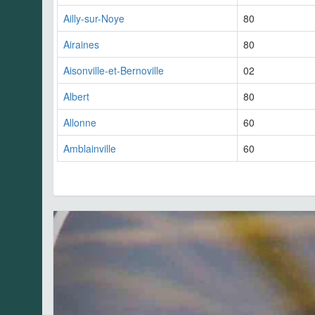
Ailly-sur-Noye
80
Airaines
80
Aisonville-et-Bernoville
02
Albert
80
Allonne
60
Amblainville
60