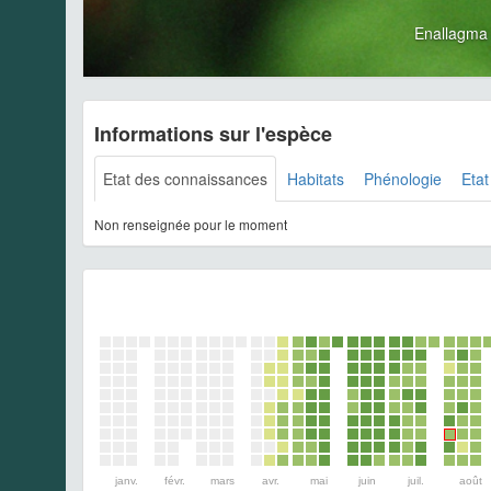
Enallagma
Informations sur l'espèce
Etat des connaissances
Habitats
Phénologie
Etat
Non renseignée pour le moment
janv.
févr.
mars
avr.
mai
juin
juil.
août