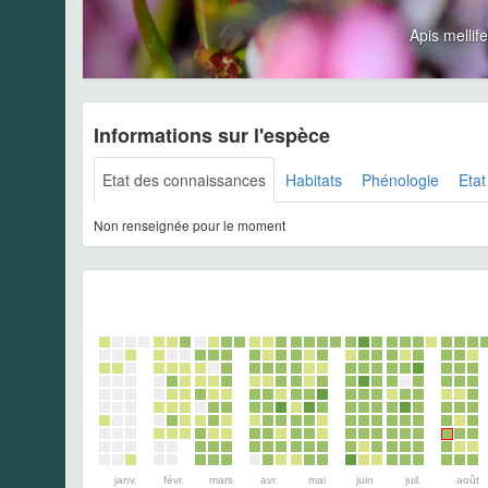
Apis melli
Informations sur l'espèce
Etat des connaissances
Habitats
Phénologie
Etat
Non renseignée pour le moment
janv.
févr.
mars
avr.
mai
juin
juil.
août