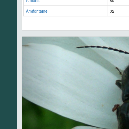
Amiens
80
Amifontaine
02