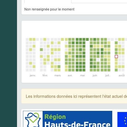
Non renseignée pour le moment
janv.
févr.
mars
avr.
mai
juin
juil.
août
Les informations données ici représentent l'état actue