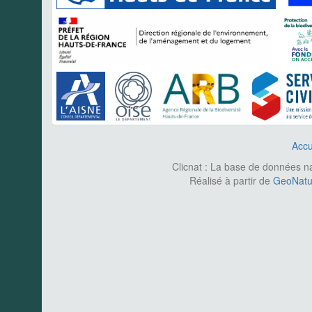
Accu
Clicnat : La base de données nat
Réalisé à partir de
GeoNatur