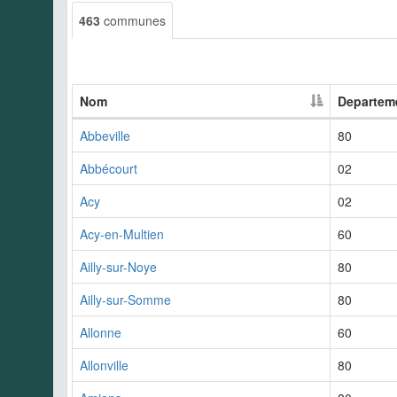
463
communes
Nom
Departem
Abbeville
80
Abbécourt
02
Acy
02
Acy-en-Multien
60
Ailly-sur-Noye
80
Ailly-sur-Somme
80
Allonne
60
Allonville
80