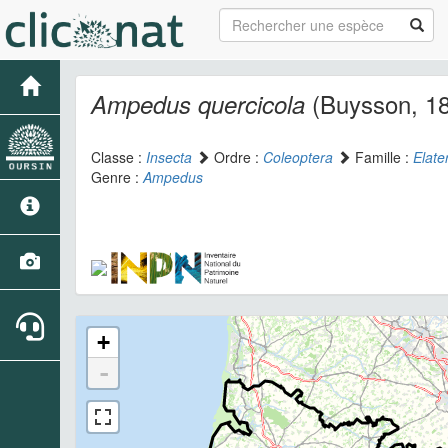
(Buysson, 1
Ampedus quercicola
Classe :
Insecta
Ordre :
Coleoptera
Famille :
Elate
Genre :
Ampedus
+
-