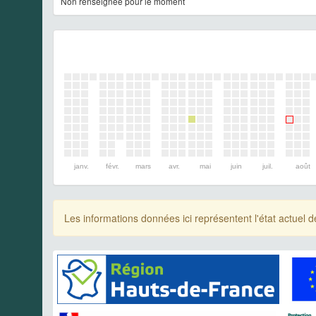
Non renseignée pour le moment
janv.
févr.
mars
avr.
mai
juin
juil.
août
Les informations données ici représentent l'état actue