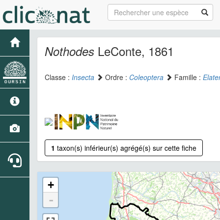
LeConte, 1861
Nothodes
Classe :
Insecta
Ordre :
Coleoptera
Famille :
Elate
1
taxon(s) inférieur(s) agrégé(s) sur cette fiche
+
-