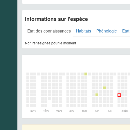
Informations sur l'espèce
Etat des connaissances
Habitats
Phénologie
Etat
Non renseignée pour le moment
janv.
févr.
mars
avr.
mai
juin
juil.
août