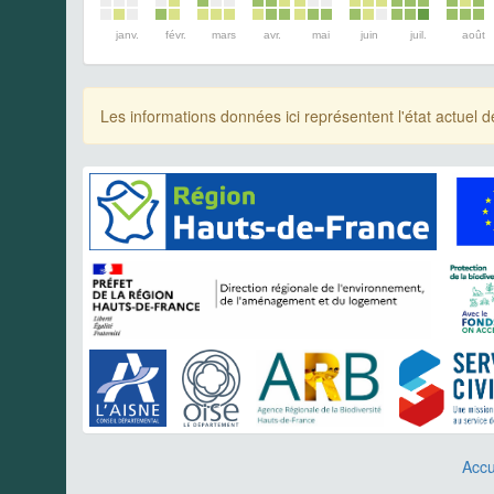
janv.
févr.
mars
avr.
mai
juin
juil.
août
Les informations données ici représentent l'état actue
Accu