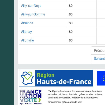
Ailly-sur-Noye
80
Ailly-sur-Somme
80
Airaines
80
Allenay
80
Allonville
80
Précéd
Suivant