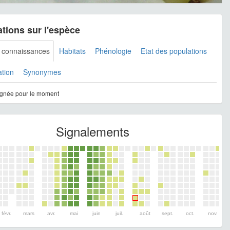
tions sur l'espèce
s connaissances
Habitats
Phénologie
Etat des populations
ation
Synonymes
gnée pour le moment
Signalements
févr.
mars
avr.
mai
juin
juil.
août
sept.
oct.
nov.