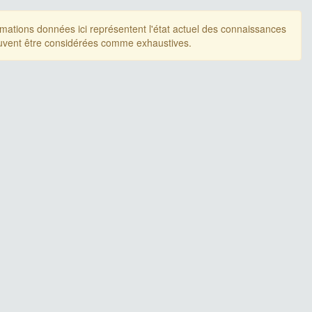
rmations données ici représentent l'état actuel des connaissances
uvent être considérées comme exhaustives.