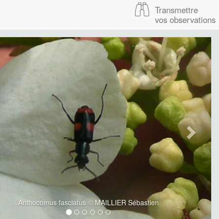
Transmettre
vos observations
Anthocomus fasciatus © MAILLIER Sébastien