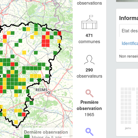
observations
Informa
Etat de
471
communes
Identific
Non rensei
290
observateurs
Première
observation
1965
janv.
Dernière observation
Moins de 5 ans