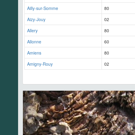
Ailly-sur-Somme
80
Aizy-Jouy
02
Allery
80
Allonne
60
Amiens
80
Amigny-Rouy
02