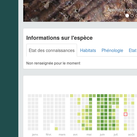
Apamea monog
Informations sur l'espèce
Etat des connaissances
Habitats
Phénologie
Etat
Non renseignée pour le moment
janv.
févr.
mars
avr.
mai
juin
juil.
août