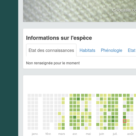
Colocasia c
Informations sur l'espèce
Etat des connaissances
Habitats
Phénologie
Etat
Non renseignée pour le moment
janv.
févr.
mars
avr.
mai
juin
juil.
août