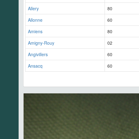
Allery
80
Allonne
60
Amiens
80
Amigny-Rouy
02
Angivillers
60
Ansacq
60