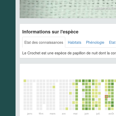
Laspeyria fl
Informations sur l'espèce
Etat des connaissances
Habitats
Phénologie
Etat
Le Crochet est une espèce de papillon de nuit dont la co
janv.
févr.
mars
avr.
mai
juin
juil.
août