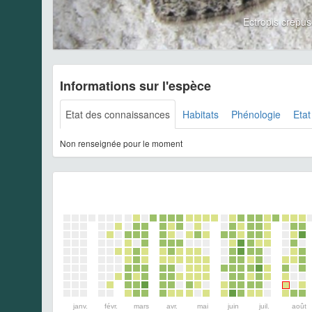
Ectropis crepu
Informations sur l'espèce
Etat des connaissances
Habitats
Phénologie
Etat
Non renseignée pour le moment
janv.
févr.
mars
avr.
mai
juin
juil.
août