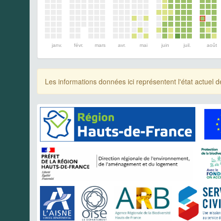
janv.
févr.
mars
avr.
mai
juin
juil.
août
Les informations données ici représentent l'état actue