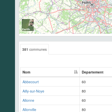
381
communes
Nom
Departement
Abbecourt
60
Ailly-sur-Noye
80
Allonne
60
Allonville
80