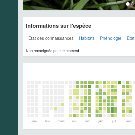
Informations sur l'espèce
Etat des connaissances
Habitats
Phénologie
Etat
Non renseignée pour le moment
janv.
févr.
mars
avr.
mai
juin
juil.
août