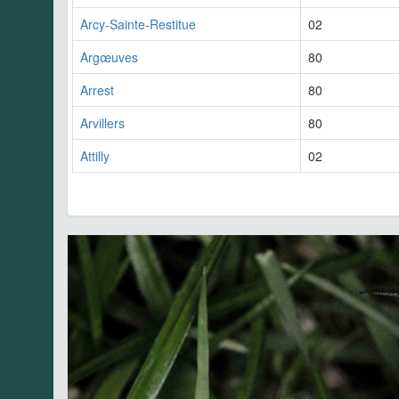
Arcy-Sainte-Restitue
02
Argœuves
80
Arrest
80
Arvillers
80
Attilly
02