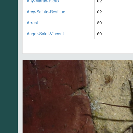
Any-Martin-Rieux
02
Arcy-Sainte-Restitue
02
Arrest
80
Auger-Saint-Vincent
60